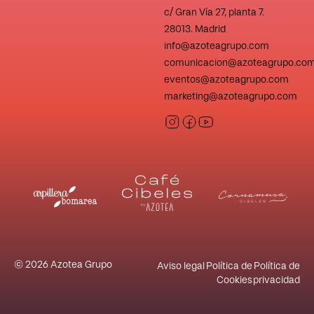
c/ Gran Vía 27, planta 7.
28013. Madrid
info@azoteagrupo.com
comunicacion@azoteagrupo.co
eventos@azoteagrupo.com
marketing@azoteagrupo.com
© 2026 Azotea Grupo
Aviso legal
Política de
Política de
Cookies
privacidad