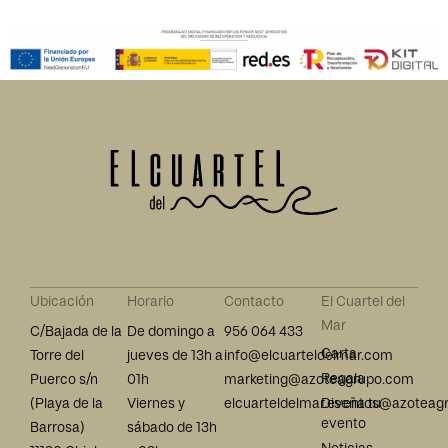
Ubicación
Horario
Contacto
El Cuartel del
Mar
C/Bajada de la
De domingo a
956 064 433
Carta
Torre del
jueves de 13h a
info@elcuarteldelmar.com
Regala
Puerco s/n​
01h
marketing@azoteagrupo.com
(Playa de la
Viernes y
elcuarteldelmar.eventos@azoteag
Diseña tu
evento
Barrosa)
sábado de 13h