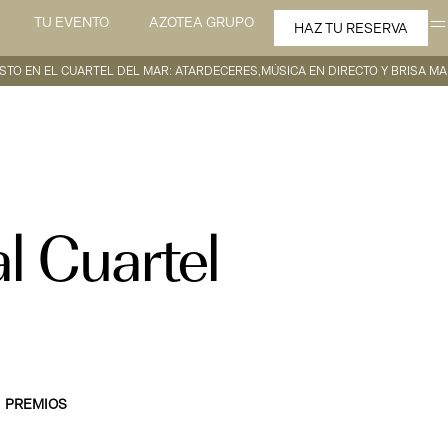
TU EVENTO
AZOTEA GRUPO
HAZ TU RESERVA
STO EN EL CUARTEL DEL MAR: ATARDECERES,MÚSICA EN DIRECTO Y BRISA MA
l Cuartel
PREMIOS