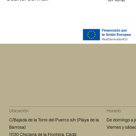
Ubicación
Horario
C/Bajada de la Torre del Puerco s/n​ (Playa de la
De domingo a j
Barrosa)
Viernes y sába
11130 Chiclana de la Frontera, Cádiz