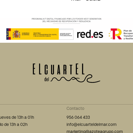
Contacto
ueves de 13h a 01h
956 064 433
do de 13h a 02h
info@elcuarteldelmar.com
marketing@azoteagrupo.com