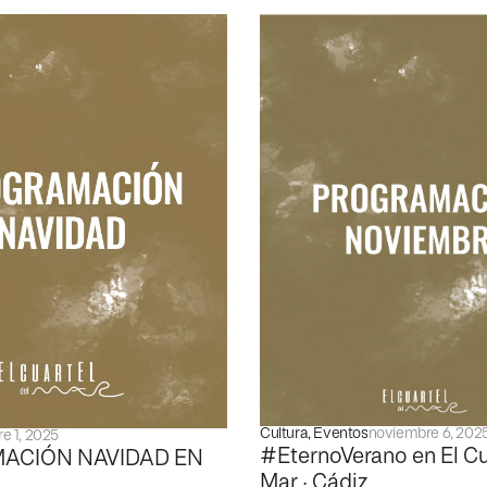
Cultura
,
Eventos
noviembre 6, 202
e 1, 2025
#EternoVerano en El Cu
ACIÓN NAVIDAD EN
Mar · Cádiz