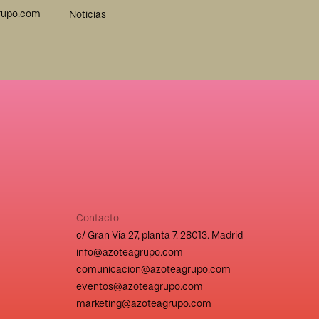
rupo.com
Noticias
Contacto
c/ Gran Vía 27, planta 7. 28013. Madrid
info@azoteagrupo.com
comunicacion@azoteagrupo.com
eventos@azoteagrupo.com
marketing@azoteagrupo.com